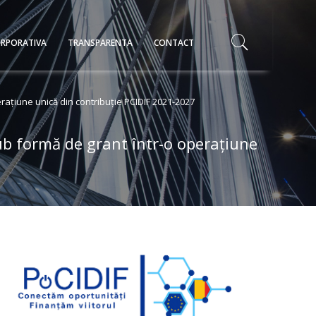
RPORATIVA
TRANSPARENTA
CONTACT
rațiune unică din contribuție PCIDIF 2021-2027
ub formă de grant într-o operațiune