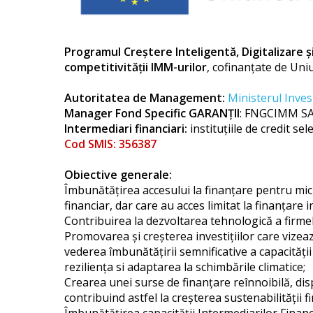
Programul Creștere Inteligentă, Digitalizare ș
competitivității IMM-urilor
, cofinanțate de Un
Autoritatea de Management:
Ministerul Inves
Manager Fond Specific GARANȚII
: FNGCIMM SA
Intermediari financiari:
instituțiile de credit sel
Cod SMIS: 356387
Obiective generale:
Îmbunătățirea accesului la finanțare pentru micr
financiar, dar care au acces limitat la finanțare in
Contribuirea la dezvoltarea tehnologică a firmelo
Promovarea și creșterea investițiilor care vizea
vederea îmbunătățirii semnificative a capacității
reziliența si adaptarea la schimbările climatice;
Crearea unei surse de finanțare reînnoibilă, dis
contribuind astfel la creșterea sustenabilității 