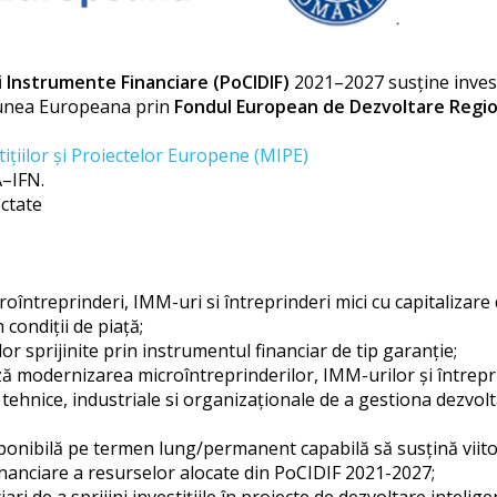
i Instrumente Financiare (PoCIDIF)
2021–2027 susține invest
iunea Europeana prin
Fondul European de Dezvoltare Regio
tițiilor și Proiectelor Europene (MIPE)
–IFN.
ectate
oîntreprinderi, IMM-uri si întreprinderi mici cu capitalizare
 condiții de piață;
r sprijinite prin instrumentul financiar de tip garanție;
ză modernizarea microîntreprinderilor, IMM-urilor și întreprin
 tehnice, industriale si organizaționale de a gestiona dezvolt
ponibilă pe termen lung/permanent capabilă să susțină viitoar
financiare a resurselor alocate din PoCIDIF 2021-2027;