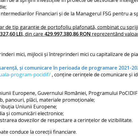
ri de a sprijini investițiile în proiecte de dezvoltare intelig
ie;
Intermediarilor Financiari și de la Managerul FSG pentru a s
ar de tip garanție de portofoliu plafonată, combinat cu spri
327,60 LEI
, din care
429.997.380,86 RON
reprezentând valoar
inderi mici, mijlocii și întreprinderi mici cu capitalizare de p
ansarență, și comunicare în perioada de programare 2021-20
izuala-program-pocidif/
, conține cerințele de comunicare și id
 Uniunii Europene, Guvernului României, Programului PoCIDIF 
, panouri, plăci, materiale promoționale;
ribuția Uniunii Europene;
ia și comunicări electronice;
strarea dovezilor de respectare a cerințelor de vizibilitate.
ate conduce la corecții financiare.