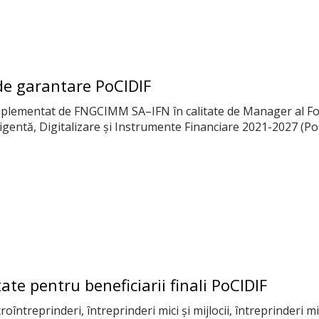
de garantare PoCIDIF
mplementat de FNGCIMM SA–IFN în calitate de Manager al Fond
gentă, Digitalizare și Instrumente Financiare 2021-2027 (PoCI
itate pentru beneficiarii finali PoCIDIF
croîntreprinderi, întreprinderi mici și mijlocii, întreprinderi m