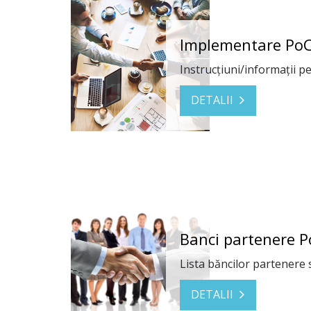
Implementare PoC
Instrucțiuni/informații pe
DETALII
Banci partenere P
Lista băncilor partenere 
DETALII