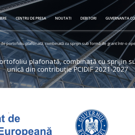
NERE
CENTRU DE PRESA
NOUTATI
DEBITORI
GUVERNANTA CO
de portofoliu plafonată, combinată cu sprijin sub formă de grant într-o ope
ortofoliu plafonată, combinată cu sprijin s
unică din contribuție PCIDIF 2021-2027