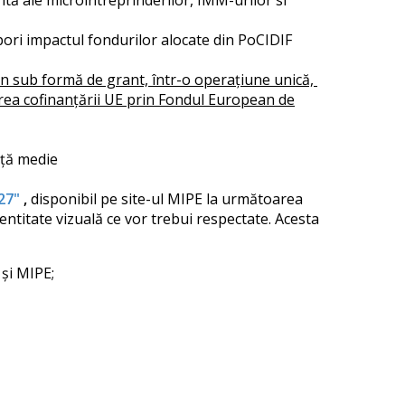
entă ale microîntreprinderilor, IMM-urilor si
pori impactul fondurilor alocate din PoCIDIF
jin sub formă de grant, într-o operațiune unică,
ea cofinanțării UE prin Fondul European de
iață medie
27"
,
disponibil pe site-ul MIPE la următoarea
entitate vizuală ce vor trebui respectate. Acesta
și MIPE;