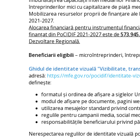
Îmbunătățirea capacității Intermediarilor Financia
întreprinderilor mici cu capitalizare de piaţă med
Mobilizarea resurselor proprii de finanțare ale 
2021-2027.
Alocarea financiară pentru instrumentul financi
finanțat din PoCIDIF 2021-2027 este de
573.945.
Dezvoltare Regională.
Beneficiarii eligibili
– microîntreprinderi, întrepr
Ghidul de identitate vizuală "Vizibilitate, tr
adresă:
https://mfe.gov.ro/pocidif/identitate-v
definește:
formatul și ordinea de afișare a siglelor
modul de afișare pe documente, pagini web
utilizarea mesajelor standard privind cont
regulile pentru campanii media, social med
responsabilitățile beneficiarului privind pă
Nerespectarea regulilor de identitate vizuală po