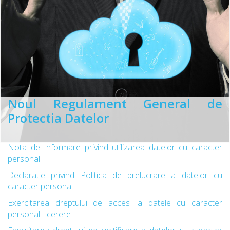
Noul Regulament General de
Protectia Datelor
Nota de Informare privind utilizarea datelor cu caracter
personal
Declaratie privind Politica de prelucrare a datelor cu
caracter personal
Exercitarea dreptului de acces la datele cu caracter
personal - cerere