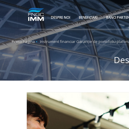
DESPRE NOI
BENEFICIARI
BANCI PARTE
Prima Pagina
Instrument financiar Garanție de portofoliu plafona
Des