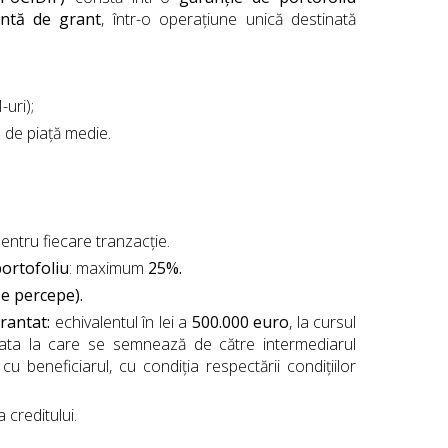
ntă de grant
, într-o operațiune unică destinată
-uri);
e de piață medie.
entru fiecare tranzacție.
portofoliu
: maximum
25%.
e percepe).
rantat:
echivalentul în lei a
500.000 euro
, la cursul
 data la care se semnează de către intermediarul
cu beneficiarul, cu condiția respectării condițiilor
a creditului.