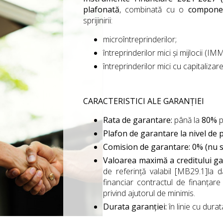
plafonată
, combinată cu o
compone
sprijinirii:
microîntreprinderilor;
întreprinderilor mici și mijlocii (IMM
întreprinderilor mici cu capitalizar
CARACTERISTICI ALE GARANȚIEI
Rata de garantare:
până la
80%
p
Plafon de garantare la nivel de 
Comision de garantare: 0% (nu s
Valoarea maximă a creditului ga
de referință valabil [MB29.1]la
financiar contractul de finanțare 
privind ajutorul de minimis.
Durata garanției:
în linie cu durat