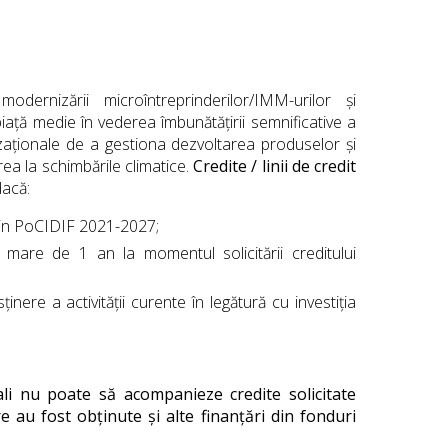
odernizării microîntreprinderilor/IMM-urilor și
piață medie în vederea îmbunătățirii semnificative a
nizaționale de a gestiona dezvoltarea produselor și
area la schimbările climatice.
Credite / linii de credit
dacă:
e din PoCIDIF 2021-2027;
 mare de 1 an la momentul solicitării creditului
ținere a activității curente în legătură cu investiția
nali nu poate să acompanieze credite solicitate
re au fost obținute și alte finanţări din fonduri