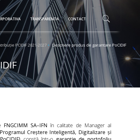
RPORATIVA
TRANSPARENTA
CONTACT
tribuție PCIDIF 2021-2027
Descriere produs de garantare PoCIDIF
IDIF
de
FNGCIMM SA–IFN
în calitate de Manager al
rogramul Creștere Inteligentă, Digitalizare și
(PoCIDIF)
constă într-o
garanție de portofoliu