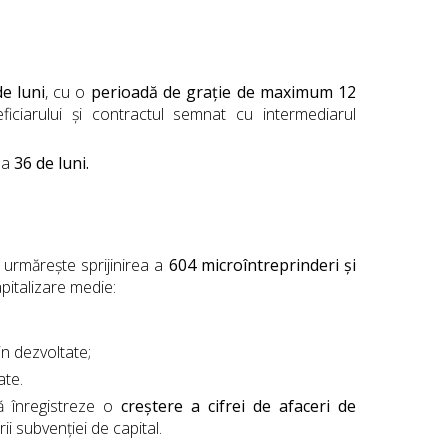
de luni
, cu o
perioadă de grație de maximum 12
iciarului și contractul semnat cu intermediarul
la
36 de luni.
 urmărește sprijinirea a
604 microîntreprinderi și
apitalizare medie:
in dezvoltate;
ate.
ă înregistreze o
creștere a cifrei de afaceri de
i subvenției de capital.