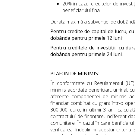
20% în cazul creditelor de investiți
beneficiarului final.
Durata maximă a subvenției de dobândă
Pentru credite de capital de lucru, c
dobânda pentru primele 12 luni;
Pentru creditele de investiții, cu du
dobânda pentru primele 24 luni.
PLAFON DE MINIMIS:
În conformitate cu Regulamentul (UE) 
minimis acordate beneficiarului final, cu 
aferente componentei de minimis aco
financiar combinat cu grant într-o oper
300.000 euro, în ultimii 3 ani, calcula
contractului de finanțare, indiferent d
comunitare. În cazul în care benficiarul 
verificarea îndeplinirii acestui criter