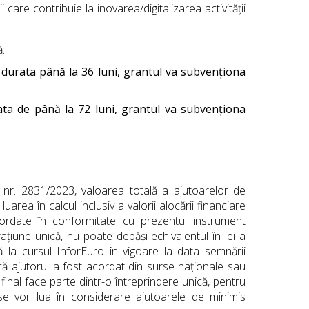
i care contribuie la inovarea/digitalizarea activității
:
u durata până la 36 luni, grantul va subvenționa
rata de până la 72 luni, grantul va subvenționa
nr. 2831/2023, valoarea totală a ajutoarelor de
luarea în calcul inclusiv a valorii alocării financiare
rdate în conformitate cu prezentul instrument
ațiune unică, nu poate depăşi echivalentul în lei a
tă la cursul InforEuro în vigoare la data semnării
acă ajutorul a fost acordat din surse naţionale sau
final face parte dintr-o întreprindere unică, pentru
iu se vor lua în considerare ajutoarele de minimis