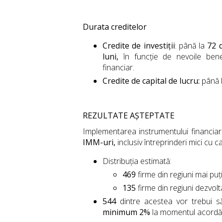
Durata creditelor
Credite de investiții
: până la
72 
luni,
în funcție de nevoile benef
financiar.
Credite de capital de lucru:
până 
REZULTATE AȘTEPTATE
Implementarea instrumentului financiar
IMM-uri,
inclusiv întreprinderi mici cu c
Distribuția estimată:
469
firme din regiuni mai puț
135
firme din regiuni dezvolt
544
dintre acestea vor trebui s
minimum 2%
la momentul acordări