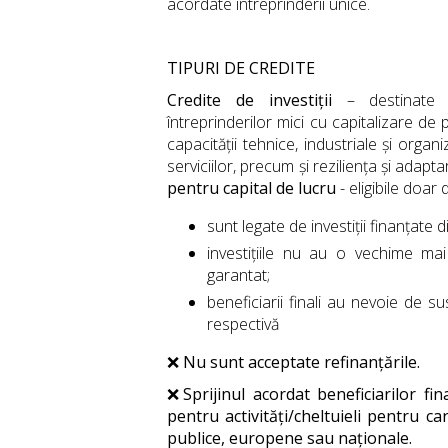
acordate întreprinderii unice.
TIPURI DE CREDITE
Credite de investiții
– destinate m
întreprinderilor mici cu capitalizare de 
capacității tehnice, industriale și orga
serviciilor, precum și reziliența și adapt
pentru capital de lucru
- eligibile doar 
sunt legate de investiţii finanțat
investițiile nu au o vechime mai
garantat;
beneficiarii finali au nevoie de sus
respectivă
❌
Nu sunt acceptate refinanțările.
❌
Sprijinul acordat beneficiarilor fi
pentru activități/cheltuieli pentru ca
publice, europene sau naţionale.