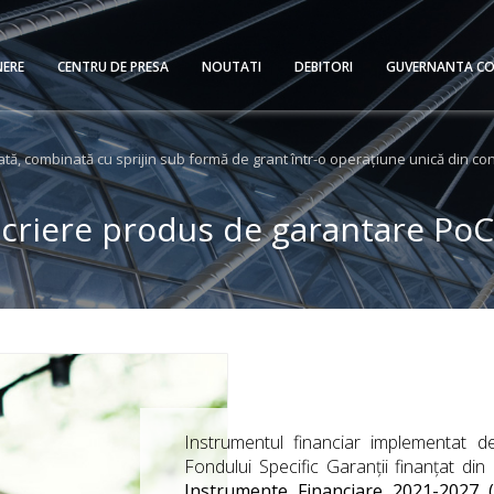
NERE
CENTRU DE PRESA
NOUTATI
DEBITORI
GUVERNANTA CO
tă, combinată cu sprijin sub formă de grant într-o operațiune unică din con
criere produs de garantare PoC
Instrumentul financiar implementat 
Fondului Specific Garanții finanțat din
P
Instrumente Financiare 2021-2027 