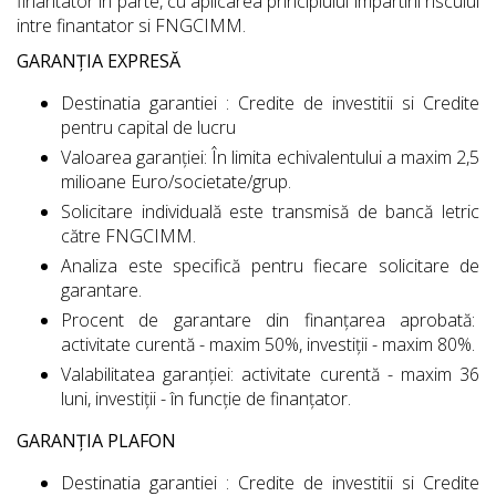
finantator in parte, cu aplicarea principiului impartirii riscului
intre finantator si FNGCIMM.
GARANȚIA EXPRESĂ
Destinatia garantiei : Credite de investitii si Credite
pentru capital de lucru
Valoarea garanției: În limita echivalentului a maxim 2,5
milioane Euro/societate/grup.
Solicitare individuală este transmisă de bancă letric
către FNGCIMM.
Analiza este specifică pentru fiecare solicitare de
garantare.
Procent de garantare din finanțarea aprobată:
activitate curentă - maxim 50%, investiții - maxim 80%.
Valabilitatea garanției: activitate curentă - maxim 36
luni, investiții - în funcție de finanțator.
GARANȚIA PLAFON
Destinatia garantiei : Credite de investitii si Credite