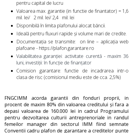
pentru capital de lucru
Valoarea max. garantie (in functie de finantator) = 1,6
mil. lei/ 2 mil. lei/ 2,4 mil. lei
Disponibilă în limita plafonului alocat băncii.
Ideală pentru fluxuri rapide și volume mari de credite.
Documentația se transmite: on line – aplicația web
plafoane - https://plafon.garantare.ro
Valabilitatea garanției: activitate curentă - maxim 36
luni, investiții: în funcție de finanțator
Comision garantare: functie de incadrarea intr-o
clasa de risc (comisionul mediu este de cca. 2,5%)
FNGCIMM acorda garantii din fonduri proprii, in
procent de maxim 80% din valoarea creditului și fara a
depasi valoarea de 160.000 lei in cadrul Programului
pentru dezvoltarea culturii antreprenoriale in randul
femeilor manager din sectorul IMM fiind semnate
Conventii cadru plafon de garantare a creditelor punte