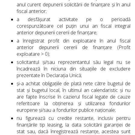
anul curent depunerii solicitării de finanțare și în anul
fiscal anterior;
a desfășurat activitate pe o perioadă
corespunzătoare cel puțin unui an fiscal integral
anterior depunerii cererii de finanțare;
a înregistrat profit din exploatare în anul fiscal
anterior depunerii cererii de finanțare (Profit
exploatare > 0);
solicitantul și/sau reprezentantul său legal nu se
încadrează în niciuna din situațiile de excludere
prezentate în Declarația Unică;
și-a achitat obligațiile de plată nete către bugetul de
stat și bugetul local, în ultimul an calendaristic și nu
are fapte înscrise în cazierul fiscal legate de cauze
referitoare la obținerea și utilizarea fondurilor
europene și/sau a fondurilor publice naționale;
nu figurează cu credite restante, inclusiv pentru
finanțările tip leasing, la data solicitării garanției de
stat sau, dacă înregistrează restanțe, acestea sunt