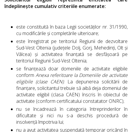
îndeplinește cumulativ criteriile enumerate:
este constituită în baza Legii societăților nr. 31/1990,
cu modificările și completările ulterioare;
este înregistrat pe teritoriul Regiunii de dezvoltare
Sud-Vest Oltenia (județele Dolj, Gorj, Mehedinți, Olt și
Vâlcea) și activitatea finanțată se desfășoară pe
teritoriul Regiunii Sud-Vest Oltenia;
se finanțează doar domeniile de activitate eligibile
conform
Anexa referitoare la Domeniile de activitate
eligibile (clase CAEN)
. La depunerea solicitării de
finanțare, solicitantul trebuie să aibă deja domeniul de
activitate eligibil (clasa CAEN) înscris în obiectul de
activitate (conform certificatului constatator ONRC);
nu se încadrează în categoria întreprinderilor în
dificultate și nici nu s-a deschis procedură de
insolvență împotriva lui;
nu a avut activitatea suspendată temporar oricând în