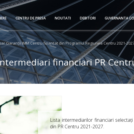
NERE
CENTRU DE PRESA
NOUTATI
DEBITORI
GUVERNANTA CO
ciar Garanții IMM Centru finanțat din Programul Regiunea Centru 2021-202
Intermediari financiari PR Centr
Lista intermediarilor financiari selectaț
din PR Centru 2021-2027.