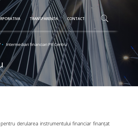
RPORATIVA
TRANSPARENTA
CONTACT
7
Intermediari financiari PR Centru
u
i pentru derularea instrumentului financiar finanțat