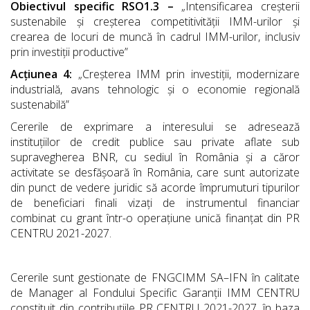
Obiectivul specific RSO1.3 –
„Intensificarea creșterii
sustenabile și creșterea competitivității IMM-urilor și
crearea de locuri de muncă în cadrul IMM-urilor, inclusiv
prin investiții productive”
Acțiunea 4:
„Creșterea IMM prin investiții, modernizare
industrială, avans tehnologic și o economie regională
sustenabilă”
Cererile de exprimare a interesului se adresează
instituțiilor de credit publice sau private aflate sub
supravegherea BNR, cu sediul în România și a căror
activitate se desfășoară în România, care sunt autorizate
din punct de vedere juridic să acorde împrumuturi tipurilor
de beneficiari finali vizați de instrumentul financiar
combinat cu grant într-o operațiune unică finanțat din PR
CENTRU 2021-2027.
Cererile sunt gestionate de FNGCIMM SA–IFN în calitate
de Manager al Fondului Specific Garanții IMM CENTRU
constituit din contribuțiile PR CENTRU 2021-2027, în baza