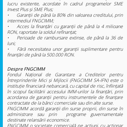
lucru existente, acordate în cadrul programelor SME
Invest Plus și SME Plus;
•
Garanții de până la 80% din valoarea creditului, prin
intermediul FNGCIMM;
•
Acces la finanțări cu garanții de până la 4 milioane
RON, raportate la soldul refinanțat;
•
Perioade de rambursare extinse, de până la 36 de
luni;
•
Fără necesitatea unor garanții suplimentare pentru
finanțări de până la 500.000 RON.
Despre FNGCIMM
Fondul Naţional de Garantare a Creditelor pentru
Întreprinderile Mici şi Mijlocii (FNGCIMM SA-IFN) este o
instituţie financiară nebancară, cu capital de risc, înfiinţată
în scopul facilitării accesului IMM-urilor la finanţări, prin
acordarea de garanţii pentru instrumentele de finanţare
contractate de la bănci comerciale sau din alte surse.
FNGCIMM acordă garanții din surse proprii, din surse în
administrare sau prin programe guvernamentale
destinate relansării economice.
FNGCIMM o societate comercială pe acţiuni, cu acţionar