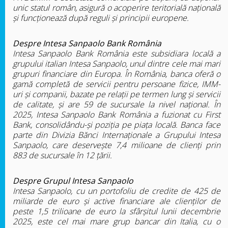
unic statul român, asigură o acoperire teritorială națională
și funcționează după reguli şi principii europene.
Despre Intesa Sanpaolo Bank România
Intesa Sanpaolo Bank România este subsidiara locală a
grupului italian Intesa Sanpaolo, unul dintre cele mai mari
grupuri financiare din Europa. În România, banca oferă o
gamă completă de servicii pentru persoane fizice, IMM-
uri și companii, bazate pe relații pe termen lung și servicii
de calitate, și are 59 de sucursale la nivel național. În
2025, Intesa Sanpaolo Bank România a fuzionat cu First
Bank, consolidându-și poziția pe piața locală. Banca face
parte din Divizia Bănci Internaționale a Grupului Intesa
Sanpaolo, care deservește 7,4 milioane de clienți prin
883 de sucursale în 12 țării.
Despre Grupul Intesa Sanpaolo
Intesa Sanpaolo, cu un portofoliu de credite de 425 de
miliarde de euro și active financiare ale clienților de
peste 1,5 trilioane de euro la sfârșitul lunii decembrie
2025, este cel mai mare grup bancar din Italia, cu o