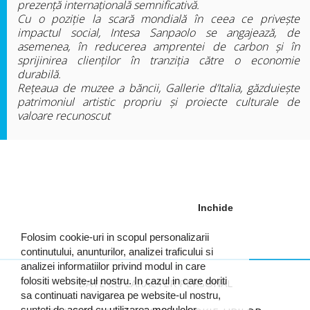
prezență internațională semnificativă.
Cu o poziție la scară mondială în ceea ce privește
impactul social, Intesa Sanpaolo se angajează, de
asemenea, în reducerea amprentei de carbon și în
sprijinirea clienților în tranziția către o economie
durabilă.
Rețeaua de muzee a băncii, Gallerie d’Italia, găzduiește
patrimoniul artistic propriu și proiecte culturale de
valoare recunoscut
Inchide
Folosim cookie-uri in scopul personalizarii
continutului, anunturilor, analizei traficului si
analizei informatiilor privind modul in care
folositi website-ul nostru. In cazul in care doriti
DATE CU CARACTER PERSONAL
sa continuati navigarea pe website-ul nostru,
sunteti de acord cu utilizarea modulelor