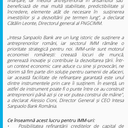
finanțare, iar mediul antreprenorial în ansamblul său
beneficiază de mai multă stabilitate, predictibilitate și
încredere, elemente atât de necesare în susținerea
investițiilor și a dezvoltării pe termen lung”, a declarat
Cătălin Leonte, Directorul general al FNGCIMM.
„Intesa Sanpaolo Bank are un lung istoric de susținere a
antreprenorilor români, iar sectorul IMM rămâne o
prioritate strategică pentru noi. IMM-urile sunt motorul
economiei românești: creează locuri de muncă,
generează inovație și contribuie la dezvoltarea țării. Într-
un context economic care aduce cu sine și provocări, ne
dorim să fim parte din soluție pentru oamenii de afaceri,
iar această facilitate de refinanțare garantată este unul
dintre instrumentele prin care îi susținem. În esență, un
astfel de instrument poate fi o punte între ce au construit
antreprenorii până azi și ce vor putea construi de mâine",
a declarat Alessio Cioni, Director General și CEO Intesa
Sanpaolo Bank România.
Ce înseamnă acest lucru pentru IMM-uri:
•
Posibilitatea refinanțării creditelor de capital de