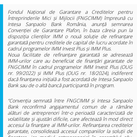
Fondul Național de Garantare a Creditelor pentru
Întreprinderile Mici și Mijlocii (FNGCIMM) împreună cu
Intesa Sanpaolo Bank România, anunță semnarea
Convenției de Garantare Plafon, în baza căreia pun la
dispoziția clienților IMM o nouă soluție de refinanțare
garantată pentru creditele de capital de lucru acordate în
cadrul programelor IMM Invest Plus și IMM Plus.
Noua facilitate de refinanțare garantată se adresează
IMM-urilor care au beneficiat de finanțări garantate de
FNGCIMM în cadrul programelor IMM Invest Plus (OUG
nr. 99/2022) și IMM Plus (OUG nr. 18/2024), indiferent
dacă finanțarea inițială a fost acordată de Intesa Sanpaolo
Bank sau de o altă bancă participantă în program.
“Convenția semnată între FNGCIMM și Intesa Sanpaolo
Bank reconfirmă angajamentul comun de a rămâne
alături de antreprenori într-o perioadă caracterizată de
volatilitate și ajustări dificile, care afectează în mod direct
accesul la finanțare al IMM-urilor. Refinanțarea creditelor
garantate, consolidează accesul companiilor la soluții de